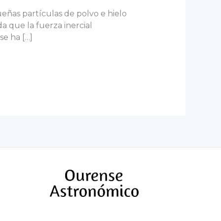
ueñas partículas de polvo e hielo
a que la fuerza inercial
se ha […]