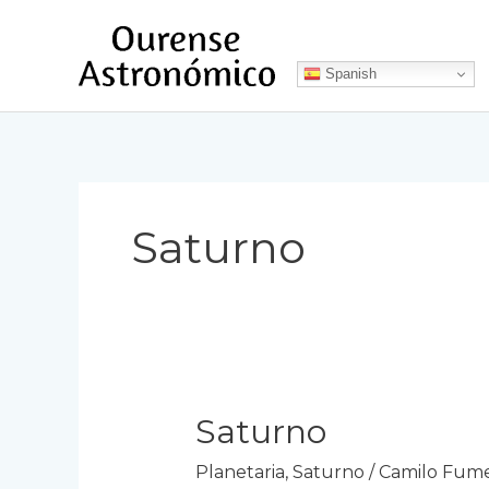
Ir
al
contenido
Spanish
Saturno
Saturno
Planetaria
,
Saturno
/
Camilo Fum