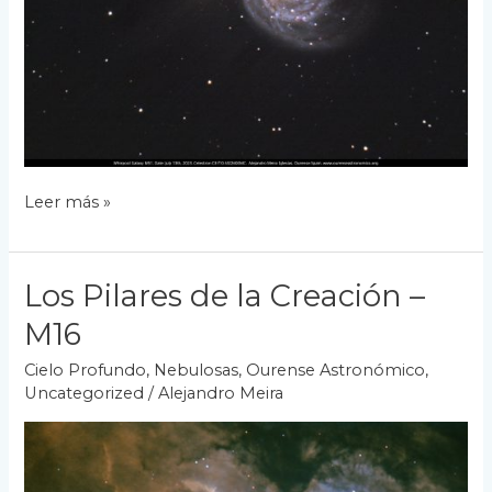
Galaxia
Leer más »
M51
–
14
Los Pilares de la Creación –
Julio
2023
M16
Cielo Profundo
,
Nebulosas
,
Ourense Astronómico
,
Uncategorized
/
Alejandro Meira