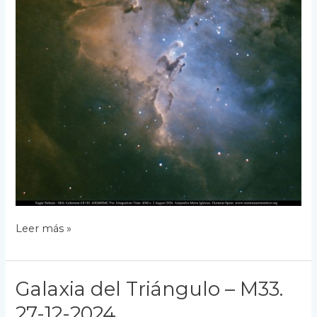
Los
Leer más »
Pilares
de
la
Galaxia del Triángulo – M33.
Creación
–
27-12-2024