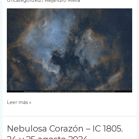
Uncategorized
/
Alejandro Meira
Nebulosas
Leer más »
Norteamérica
y
Pelícano.
Nebulosa Corazón – IC 1805.
10
octubre