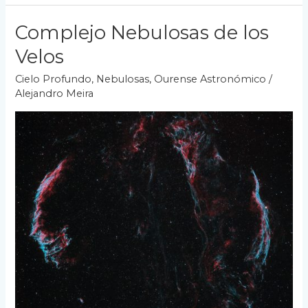
–
M17
Complejo Nebulosas de los
Velos
Cielo Profundo
,
Nebulosas
,
Ourense Astronómico
/
Alejandro Meira