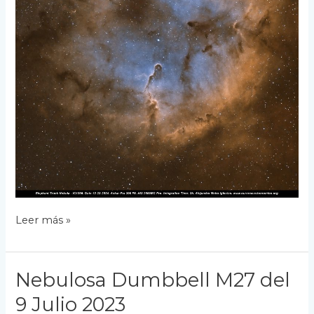
IC1396
Leer más »
–
Nebulosa
Trompa
Nebulosa Dumbbell M27 del
de
Elefante
9 Julio 2023