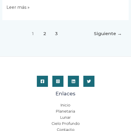
Nebulosa
Leer más »
Dumbbell
M27
del
9
1
2
3
Siguiente
→
Julio
2023
Enlaces
Inicio
Planetaria
Lunar
Cielo Profundo
Contacto