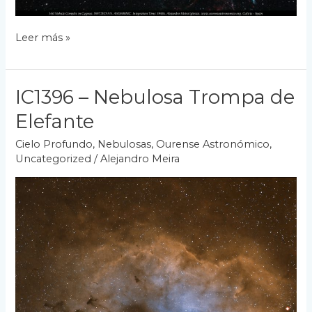
Complejo
Leer más »
Nebulosas
de
los
IC1396 – Nebulosa Trompa de
Velos
Elefante
Cielo Profundo
,
Nebulosas
,
Ourense Astronómico
,
Uncategorized
/
Alejandro Meira