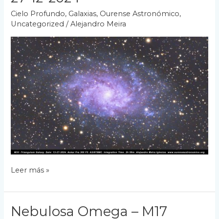
M16
Cielo Profundo
,
Galaxias
,
Ourense Astronómico
,
Uncategorized
/
Alejandro Meira
Galaxia
Leer más »
del
Triángulo
–
Nebulosa Omega – M17
M33.