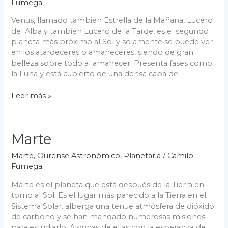
Fumega
Venus, llamado también Estrella de la Mañana, Lucero
del Alba y también Lucero de la Tarde, es el segundo
planeta más próximo al Sol y solamente se puede ver
en los atardeceres o amaneceres, siendo de gran
belleza sobre todo al amanecer. Presenta fases como
la Luna y está cubierto de una densa capa de
Venus
Leer más »
Marte
Marte
,
Ourense Astronómico
,
Planetaria
/
Camilo
Fumega
Marte es el planeta que está después de la Tierra en
torno al Sol. Es el lugar más parecido a la Tierra en el
Sistema Solar. alberga una tenue atmósfera de dióxido
de carbono y se han mandado numerosas misiones
para estudiarlo. Algunas de ellas con la esperanza de