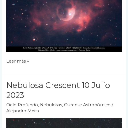
Nebulosa
Leer más »
de
la
Burbuja
Nebulosa Crescent 10 Julio
NGC7635
2023
Cielo Profundo
,
Nebulosas
,
Ourense Astronómico
/
Alejandro Meira