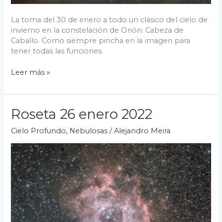
La toma del 30 de enero a todo un clásico del cielo de
invierno en la constelación de Orión: Cabeza de
Caballo. Como siempre pincha en la imagen para
tener todas las funciones.
Nebulosa
Leer más »
Cabeza
de
Caballo
Roseta 26 enero 2022
30
enero
Cielo Profundo
,
Nebulosas
/
Alejandro Meira
2022