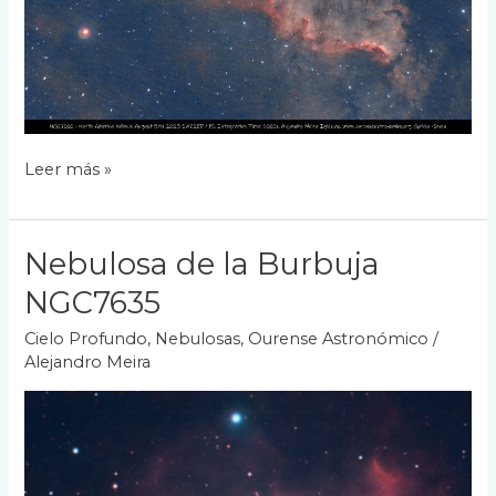
Nebulosa
Leer más »
Norteamérica
NGC
7000
Nebulosa de la Burbuja
/
8
NGC7635
agosto
2023
Cielo Profundo
,
Nebulosas
,
Ourense Astronómico
/
Alejandro Meira