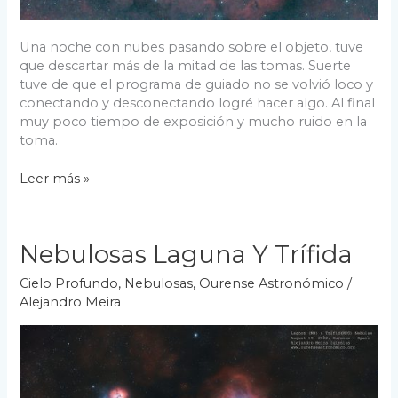
Una noche con nubes pasando sobre el objeto, tuve
que descartar más de la mitad de las tomas. Suerte
tuve de que el programa de guiado no se volvió loco y
conectando y desconectando logré hacer algo. Al final
muy poco tiempo de exposición y mucho ruido en la
toma.
Nebulosa
Leer más »
Trompa
de
Elefante
Nebulosas Laguna Y Trífida
en
Cefeo
Cielo Profundo
,
Nebulosas
,
Ourense Astronómico
/
Alejandro Meira