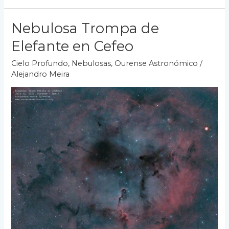
10
Julio
Nebulosa Trompa de
2023
Elefante en Cefeo
Cielo Profundo
,
Nebulosas
,
Ourense Astronómico
/
Alejandro Meira