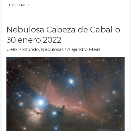
Nebulosa
Leer más »
Norteamérica
Nebulosa Cabeza de Caballo
30 enero 2022
Cielo Profundo
,
Nebulosas
/
Alejandro Meira