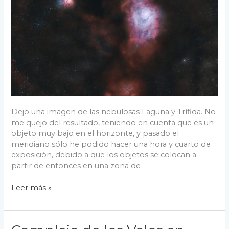
Dejo una imagen de las nebulosas Laguna y Trífida. No
me quejo del resultado, teniendo en cuenta que es un
objeto muy bajo en el horizonte, y pasado el
meridiano sólo he podido hacer una hora y cuarto de
exposición, debido a que los objetos se colocan a
partir de entonces en una zona de
Nebulosas
Leer más »
Laguna
Y
Trífida