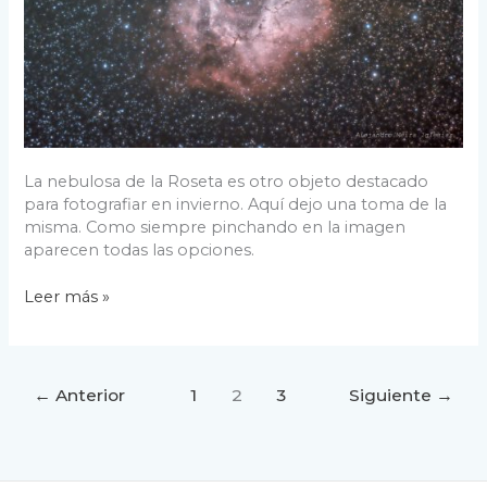
La nebulosa de la Roseta es otro objeto destacado
para fotografiar en invierno. Aquí dejo una toma de la
misma. Como siempre pinchando en la imagen
aparecen todas las opciones.
Roseta
Leer más »
26
enero
2022
←
Anterior
1
2
3
Siguiente
→