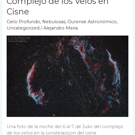
Complejo de los Velos en
Cisne
Cielo Profundo
,
Nebulosas
,
Ourense Astronómico
,
Uncategorized
/
Alejandro Meira
Una foto de la noche del 6 al 7 de Julio del complejo
de los velos en la constelaciçon del cisne