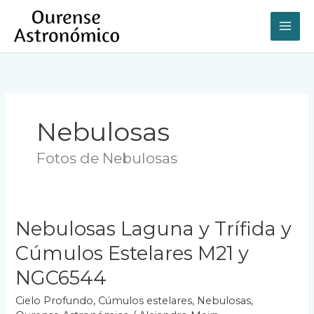
Ir
al
contenido
Nebulosas
Fotos de Nebulosas
Nebulosas Laguna y Trífida y
Cúmulos Estelares M21 y
NGC6544
Cielo Profundo
,
Cúmulos estelares
,
Nebulosas
,