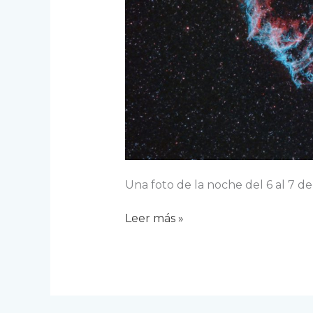
Una foto de la noche del 6 al 7 de
Complejo
Leer más »
de
los
Velos
en
Cisne