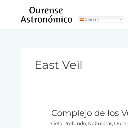
Ir
al
contenido
Spanish
East Veil
Complejo de los V
Cielo Profundo
,
Nebulosas
,
Ouren