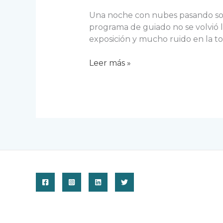
Una noche con nubes pasando sobr
programa de guiado no se volvió 
exposición y mucho ruido en la t
Nebulosa
Leer más »
Trompa
de
Elefante
en
Cefeo