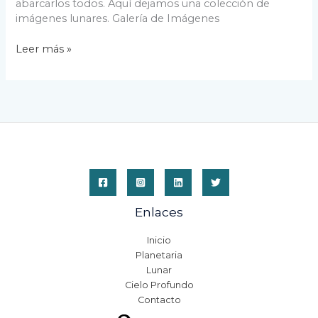
abarcarlos todos. Aquí dejamos una colección de
imágenes lunares. Galería de Imágenes
Imágenes
Leer más »
de
la
Luna
Enlaces
Inicio
Planetaria
Lunar
Cielo Profundo
Contacto