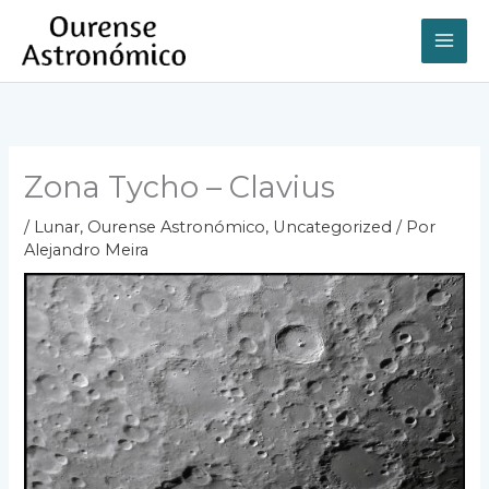
Ir
al
contenido
Zona Tycho – Clavius
/
Lunar
,
Ourense Astronómico
,
Uncategorized
/ Por
Alejandro Meira