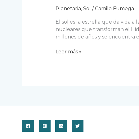
Planetaria
,
Sol
/
Camilo Fumega
El sol es la estrella que da vida a
nucleares que transforman el Hidr
millones de años y se encuentra e
Sol
Leer más »