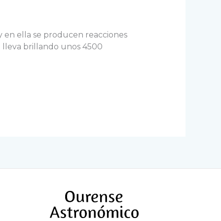
, y en ella se producen reacciones
 lleva brillando unos 4500