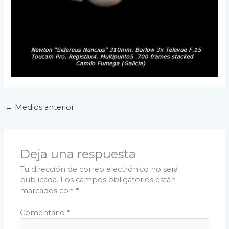
←
Medios anterior
Deja una respuesta
Tu dirección de correo electrónico no será
publicada.
Los campos obligatorios están
marcados con
*
Comentario
*