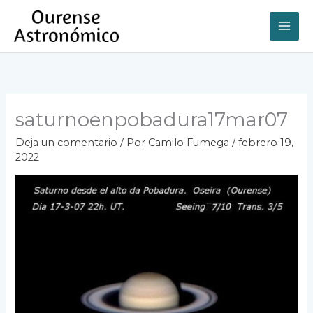
Ir
al
contenido
saturnoenpobadura17mar07
Deja un comentario
/ Por
Camilo Fumega
/
febrero 19,
2022