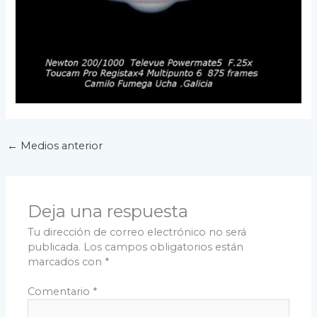
←
Medios anterior
Deja una respuesta
Tu dirección de correo electrónico no será
publicada.
Los campos obligatorios están
marcados con
*
Comentario
*