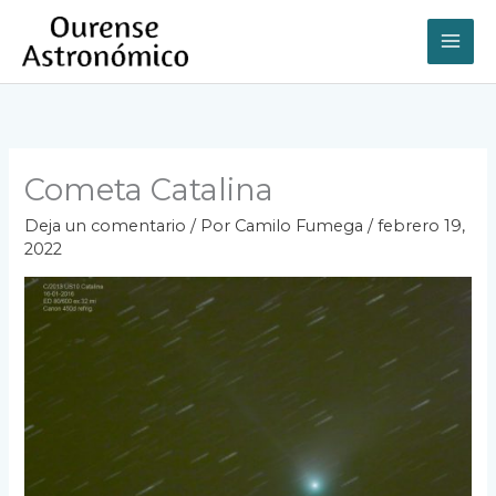
Ir
al
contenido
Cometa Catalina
Deja un comentario
/ Por
Camilo Fumega
/
febrero 19,
2022