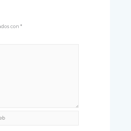
cados con
*
b