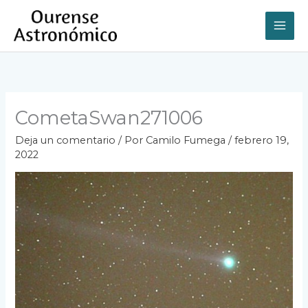
Ir
al
contenido
CometaSwan271006
Deja un comentario
/ Por
Camilo Fumega
/
febrero 19,
2022